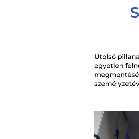
Utolsó pillana
egyetlen feln
megmentésére
személyzetév