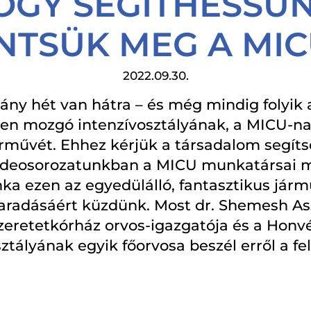
OGY SEGÍTHESSÜN
TSÜK MEG A MIC
2022.09.30.
ny hét van hátra – és még mindig folyik a
en mozgó intenzívosztályának, a MICU-nak
árművét. Ehhez kérjük a társadalom segíts
ideosorozatunkban a MICU munkatársai m
ka ezen az egyedülálló, fantasztikus jár
aradásáért küzdünk. Most dr. Shemesh Ass
eretetkórház orvos-igazgatója és a Honv
ztályának egyik főorvosa beszél erről a f