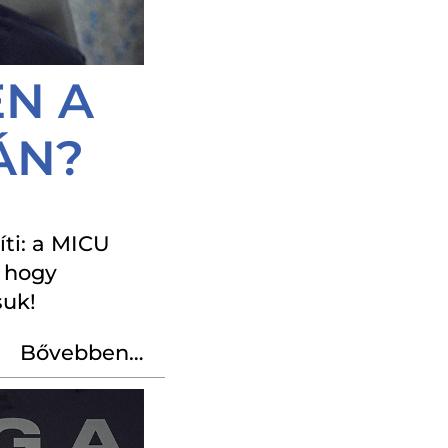
EN A
ÁN?
ti: a MICU
, hogy
suk!
Bővebben…