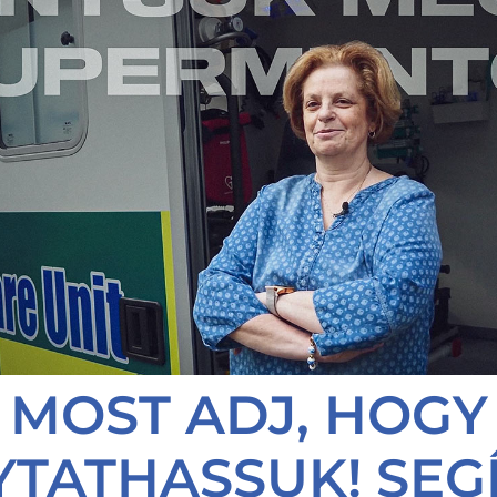
MOST ADJ, HOGY
YTATHASSUK! SEGÍ