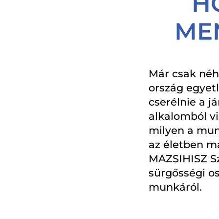
H
MEN
Már csak néhá
ország egyetl
cserélnie a j
alkalomból v
milyen a mun
az életben m
MAZSIHISZ Sz
sürgősségi os
munkáról.