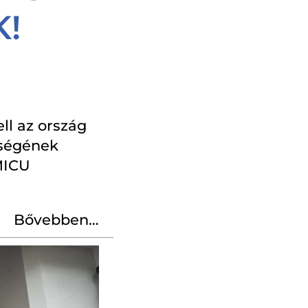
!
ell az ország
ységének
MICU
Bővebben…