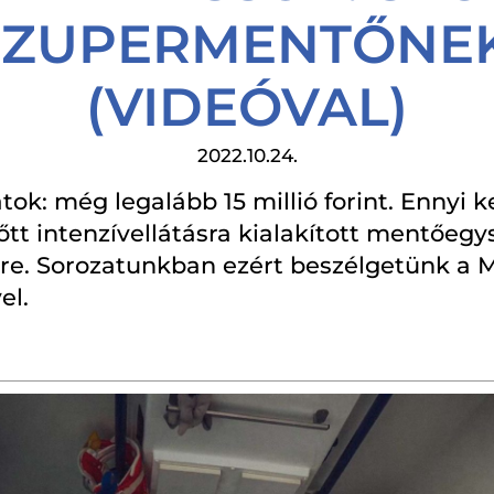
SZUPERMENTŐNEK
(VIDEÓVAL)
2022.10.24.
tok: még legalább 15 millió forint. Ennyi k
őtt intenzívellátásra kialakított mentőeg
. Sorozatunkban ezért beszélgetünk a 
el.