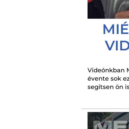
MIÉ
VI
Videónkban M
évente sok ez
segítsen ön i