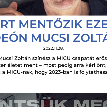
RT MENTŐZIK EZ
DEÓN MUCSI ZOLT
2022.11.28.
ucsi Zoltán színész a MICU csapatát erősí
er életet ment – most pedig arra kéri önt
s a MICU-nak, hogy 2023-ban is folytathas